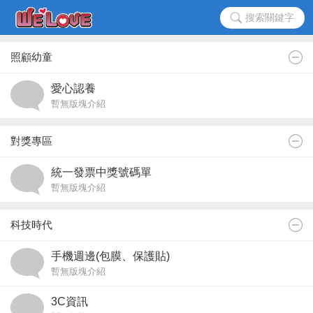
搜索關鍵字
照顧幼童
愛心認養
暫無版塊介紹
對獎專區
統一發票中獎號碼單
暫無版塊介紹
科技時代
手機週邊(包膜、保護貼)
暫無版塊介紹
3C資訊