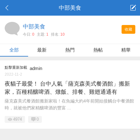
中部美食
中部美食
收藏
今日:
0
主題:
1
排名:
10
全部
最新
熱門
熱帖
精華
點擊重新加載
admin
2022-11-2
夜貓子最愛！ 台中人氣「薩克森美式餐酒館」搬新
家，百種精釀啤酒、燉飯、排餐、雞翅通通有
薩克森美式餐酒館搬新家啦！在魚編大約4年前開始接觸台中餐酒館
時，就被他們家精釀啤酒的豐富 ...
4974
0